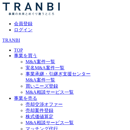
会員登録
ログイン
TRANBI
TOP
事業を買う
M&A案件一覧
実名M&A案件一覧
事業承継・引継ぎ支援センター
M&A案件一覧
買いニーズ登録
M&A相談サービス一覧
事業を売る
売却交渉オファー
売却案件登録
株式価値算定
M&A相談サービス一覧
マッチング代行