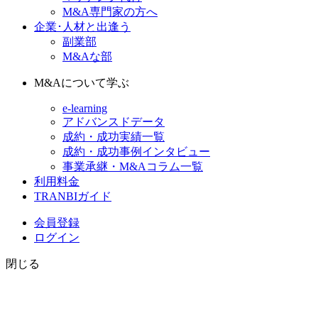
M&A専門家の方へ
企業･人材と出逢う
副業部
M&Aな部
M&Aについて学ぶ
e-learning
アドバンスドデータ
成約・成功実績一覧
成約・成功事例インタビュー
事業承継・M&Aコラム一覧
利用料金
TRANBIガイド
会員登録
ログイン
閉じる