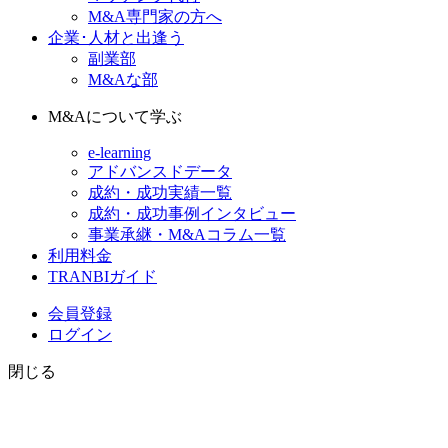
M&A専門家の方へ
企業･人材と出逢う
副業部
M&Aな部
M&Aについて学ぶ
e-learning
アドバンスドデータ
成約・成功実績一覧
成約・成功事例インタビュー
事業承継・M&Aコラム一覧
利用料金
TRANBIガイド
会員登録
ログイン
閉じる