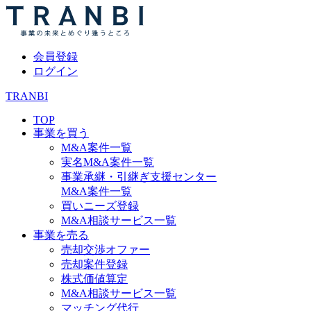
会員登録
ログイン
TRANBI
TOP
事業を買う
M&A案件一覧
実名M&A案件一覧
事業承継・引継ぎ支援センター
M&A案件一覧
買いニーズ登録
M&A相談サービス一覧
事業を売る
売却交渉オファー
売却案件登録
株式価値算定
M&A相談サービス一覧
マッチング代行