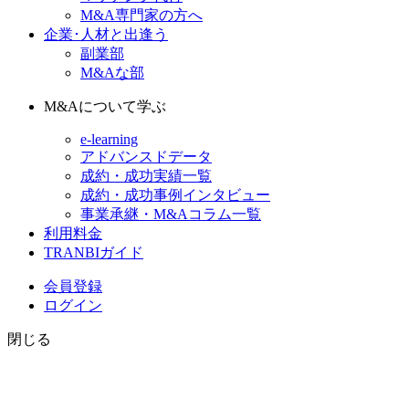
M&A専門家の方へ
企業･人材と出逢う
副業部
M&Aな部
M&Aについて学ぶ
e-learning
アドバンスドデータ
成約・成功実績一覧
成約・成功事例インタビュー
事業承継・M&Aコラム一覧
利用料金
TRANBIガイド
会員登録
ログイン
閉じる