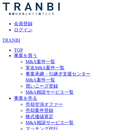
会員登録
ログイン
TRANBI
TOP
事業を買う
M&A案件一覧
実名M&A案件一覧
事業承継・引継ぎ支援センター
M&A案件一覧
買いニーズ登録
M&A相談サービス一覧
事業を売る
売却交渉オファー
売却案件登録
株式価値算定
M&A相談サービス一覧
マッチング代行