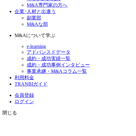
M&A専門家の方へ
企業･人材と出逢う
副業部
M&Aな部
M&Aについて学ぶ
e-learning
アドバンスドデータ
成約・成功実績一覧
成約・成功事例インタビュー
事業承継・M&Aコラム一覧
利用料金
TRANBIガイド
会員登録
ログイン
閉じる