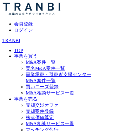
会員登録
ログイン
TRANBI
TOP
事業を買う
M&A案件一覧
実名M&A案件一覧
事業承継・引継ぎ支援センター
M&A案件一覧
買いニーズ登録
M&A相談サービス一覧
事業を売る
売却交渉オファー
売却案件登録
株式価値算定
M&A相談サービス一覧
マッチング代行