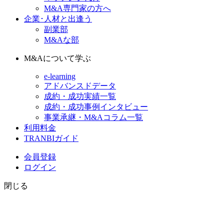
M&A専門家の方へ
企業･人材と出逢う
副業部
M&Aな部
M&Aについて学ぶ
e-learning
アドバンスドデータ
成約・成功実績一覧
成約・成功事例インタビュー
事業承継・M&Aコラム一覧
利用料金
TRANBIガイド
会員登録
ログイン
閉じる