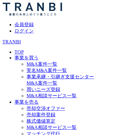
会員登録
ログイン
TRANBI
TOP
事業を買う
M&A案件一覧
実名M&A案件一覧
事業承継・引継ぎ支援センター
M&A案件一覧
買いニーズ登録
M&A相談サービス一覧
事業を売る
売却交渉オファー
売却案件登録
株式価値算定
M&A相談サービス一覧
マッチング代行