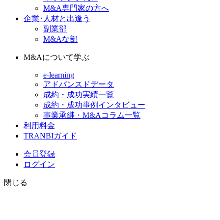
M&A専門家の方へ
企業･人材と出逢う
副業部
M&Aな部
M&Aについて学ぶ
e-learning
アドバンスドデータ
成約・成功実績一覧
成約・成功事例インタビュー
事業承継・M&Aコラム一覧
利用料金
TRANBIガイド
会員登録
ログイン
閉じる