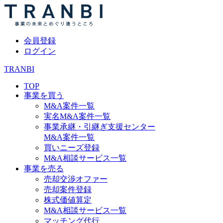
会員登録
ログイン
TRANBI
TOP
事業を買う
M&A案件一覧
実名M&A案件一覧
事業承継・引継ぎ支援センター
M&A案件一覧
買いニーズ登録
M&A相談サービス一覧
事業を売る
売却交渉オファー
売却案件登録
株式価値算定
M&A相談サービス一覧
マッチング代行