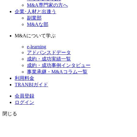
M&A専門家の方へ
企業･人材と出逢う
副業部
M&Aな部
M&Aについて学ぶ
e-learning
アドバンスドデータ
成約・成功実績一覧
成約・成功事例インタビュー
事業承継・M&Aコラム一覧
利用料金
TRANBIガイド
会員登録
ログイン
閉じる