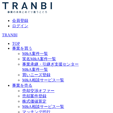
会員登録
ログイン
TRANBI
TOP
事業を買う
M&A案件一覧
実名M&A案件一覧
事業承継・引継ぎ支援センター
M&A案件一覧
買いニーズ登録
M&A相談サービス一覧
事業を売る
売却交渉オファー
売却案件登録
株式価値算定
M&A相談サービス一覧
マッチング代行