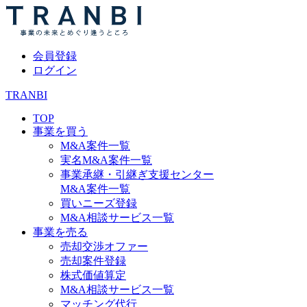
会員登録
ログイン
TRANBI
TOP
事業を買う
M&A案件一覧
実名M&A案件一覧
事業承継・引継ぎ支援センター
M&A案件一覧
買いニーズ登録
M&A相談サービス一覧
事業を売る
売却交渉オファー
売却案件登録
株式価値算定
M&A相談サービス一覧
マッチング代行