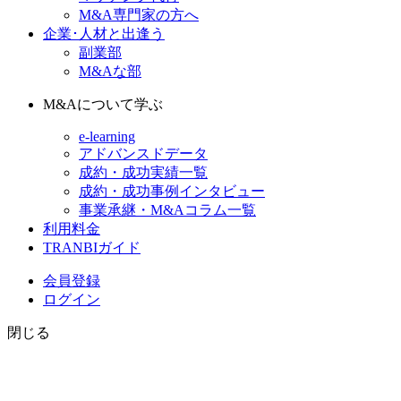
M&A専門家の方へ
企業･人材と出逢う
副業部
M&Aな部
M&Aについて学ぶ
e-learning
アドバンスドデータ
成約・成功実績一覧
成約・成功事例インタビュー
事業承継・M&Aコラム一覧
利用料金
TRANBIガイド
会員登録
ログイン
閉じる