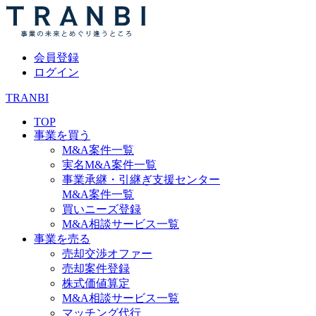
会員登録
ログイン
TRANBI
TOP
事業を買う
M&A案件一覧
実名M&A案件一覧
事業承継・引継ぎ支援センター
M&A案件一覧
買いニーズ登録
M&A相談サービス一覧
事業を売る
売却交渉オファー
売却案件登録
株式価値算定
M&A相談サービス一覧
マッチング代行