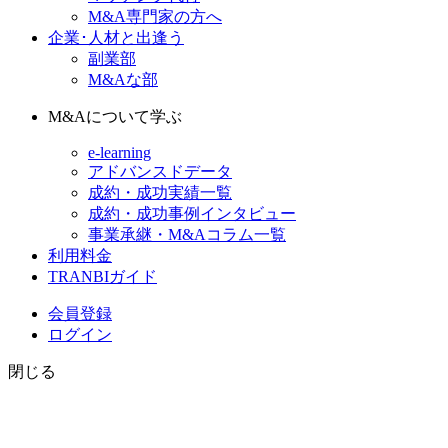
M&A専門家の方へ
企業･人材と出逢う
副業部
M&Aな部
M&Aについて学ぶ
e-learning
アドバンスドデータ
成約・成功実績一覧
成約・成功事例インタビュー
事業承継・M&Aコラム一覧
利用料金
TRANBIガイド
会員登録
ログイン
閉じる