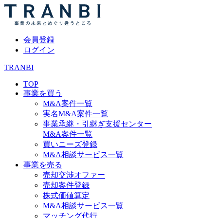
会員登録
ログイン
TRANBI
TOP
事業を買う
M&A案件一覧
実名M&A案件一覧
事業承継・引継ぎ支援センター
M&A案件一覧
買いニーズ登録
M&A相談サービス一覧
事業を売る
売却交渉オファー
売却案件登録
株式価値算定
M&A相談サービス一覧
マッチング代行