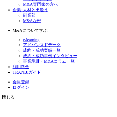
M&A専門家の方へ
企業･人材と出逢う
副業部
M&Aな部
M&Aについて学ぶ
e-learning
アドバンスドデータ
成約・成功実績一覧
成約・成功事例インタビュー
事業承継・M&Aコラム一覧
利用料金
TRANBIガイド
会員登録
ログイン
閉じる