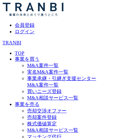
会員登録
ログイン
TRANBI
TOP
事業を買う
M&A案件一覧
実名M&A案件一覧
事業承継・引継ぎ支援センター
M&A案件一覧
買いニーズ登録
M&A相談サービス一覧
事業を売る
売却交渉オファー
売却案件登録
株式価値算定
M&A相談サービス一覧
マッチング代行