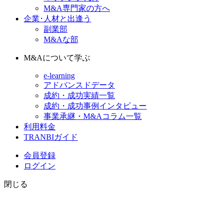
M&A専門家の方へ
企業･人材と出逢う
副業部
M&Aな部
M&Aについて学ぶ
e-learning
アドバンスドデータ
成約・成功実績一覧
成約・成功事例インタビュー
事業承継・M&Aコラム一覧
利用料金
TRANBIガイド
会員登録
ログイン
閉じる