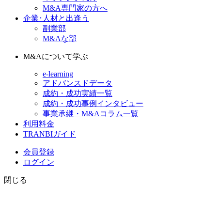
M&A専門家の方へ
企業･人材と出逢う
副業部
M&Aな部
M&Aについて学ぶ
e-learning
アドバンスドデータ
成約・成功実績一覧
成約・成功事例インタビュー
事業承継・M&Aコラム一覧
利用料金
TRANBIガイド
会員登録
ログイン
閉じる