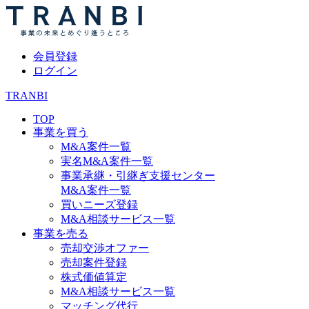
会員登録
ログイン
TRANBI
TOP
事業を買う
M&A案件一覧
実名M&A案件一覧
事業承継・引継ぎ支援センター
M&A案件一覧
買いニーズ登録
M&A相談サービス一覧
事業を売る
売却交渉オファー
売却案件登録
株式価値算定
M&A相談サービス一覧
マッチング代行