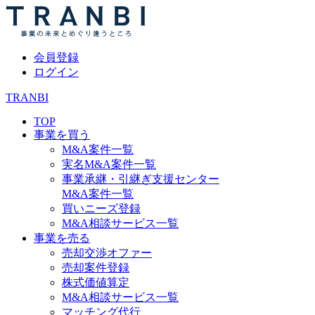
会員登録
ログイン
TRANBI
TOP
事業を買う
M&A案件一覧
実名M&A案件一覧
事業承継・引継ぎ支援センター
M&A案件一覧
買いニーズ登録
M&A相談サービス一覧
事業を売る
売却交渉オファー
売却案件登録
株式価値算定
M&A相談サービス一覧
マッチング代行