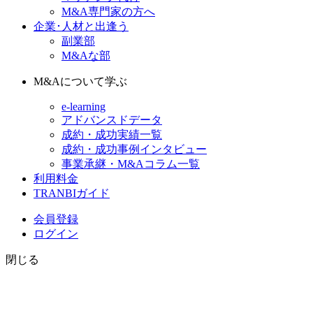
M&A専門家の方へ
企業･人材と出逢う
副業部
M&Aな部
M&Aについて学ぶ
e-learning
アドバンスドデータ
成約・成功実績一覧
成約・成功事例インタビュー
事業承継・M&Aコラム一覧
利用料金
TRANBIガイド
会員登録
ログイン
閉じる