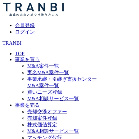
会員登録
ログイン
TRANBI
TOP
事業を買う
M&A案件一覧
実名M&A案件一覧
事業承継・引継ぎ支援センター
M&A案件一覧
買いニーズ登録
M&A相談サービス一覧
事業を売る
売却交渉オファー
売却案件登録
株式価値算定
M&A相談サービス一覧
マッチング代行