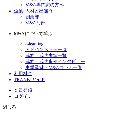
M&A専門家の方へ
企業･人材と出逢う
副業部
M&Aな部
M&Aについて学ぶ
e-learning
アドバンスドデータ
成約・成功実績一覧
成約・成功事例インタビュー
事業承継・M&Aコラム一覧
利用料金
TRANBIガイド
会員登録
ログイン
閉じる