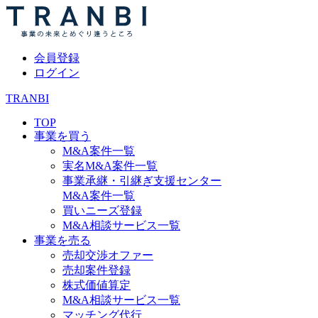
会員登録
ログイン
TRANBI
TOP
事業を買う
M&A案件一覧
実名M&A案件一覧
事業承継・引継ぎ支援センター
M&A案件一覧
買いニーズ登録
M&A相談サービス一覧
事業を売る
売却交渉オファー
売却案件登録
株式価値算定
M&A相談サービス一覧
マッチング代行