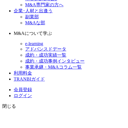
M&A専門家の方へ
企業･人材と出逢う
副業部
M&Aな部
M&Aについて学ぶ
e-learning
アドバンスドデータ
成約・成功実績一覧
成約・成功事例インタビュー
事業承継・M&Aコラム一覧
利用料金
TRANBIガイド
会員登録
ログイン
閉じる