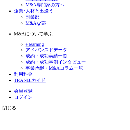
M&A専門家の方へ
企業･人材と出逢う
副業部
M&Aな部
M&Aについて学ぶ
e-learning
アドバンスドデータ
成約・成功実績一覧
成約・成功事例インタビュー
事業承継・M&Aコラム一覧
利用料金
TRANBIガイド
会員登録
ログイン
閉じる