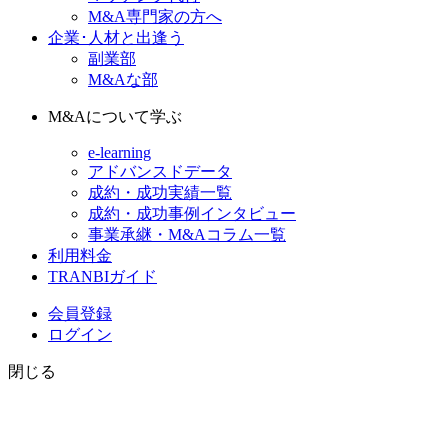
M&A専門家の方へ
企業･人材と出逢う
副業部
M&Aな部
M&Aについて学ぶ
e-learning
アドバンスドデータ
成約・成功実績一覧
成約・成功事例インタビュー
事業承継・M&Aコラム一覧
利用料金
TRANBIガイド
会員登録
ログイン
閉じる