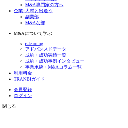
M&A専門家の方へ
企業･人材と出逢う
副業部
M&Aな部
M&Aについて学ぶ
e-learning
アドバンスドデータ
成約・成功実績一覧
成約・成功事例インタビュー
事業承継・M&Aコラム一覧
利用料金
TRANBIガイド
会員登録
ログイン
閉じる