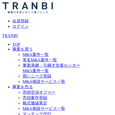
会員登録
ログイン
TRANBI
TOP
事業を買う
M&A案件一覧
実名M&A案件一覧
事業承継・引継ぎ支援センター
M&A案件一覧
買いニーズ登録
M&A相談サービス一覧
事業を売る
売却交渉オファー
売却案件登録
株式価値算定
M&A相談サービス一覧
マッチング代行