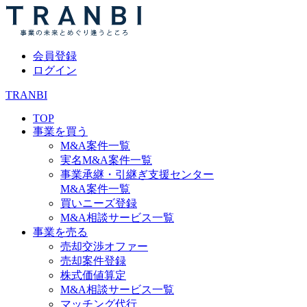
会員登録
ログイン
TRANBI
TOP
事業を買う
M&A案件一覧
実名M&A案件一覧
事業承継・引継ぎ支援センター
M&A案件一覧
買いニーズ登録
M&A相談サービス一覧
事業を売る
売却交渉オファー
売却案件登録
株式価値算定
M&A相談サービス一覧
マッチング代行