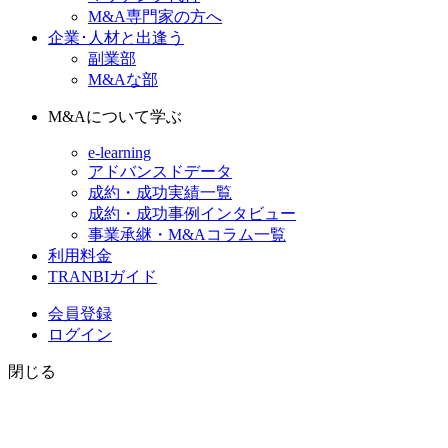
M&A専門家の方へ
企業･人材と出逢う
副業部
M&Aな部
M&Aについて学ぶ
e-learning
アドバンスドデータ
成約・成功実績一覧
成約・成功事例インタビュー
事業承継・M&Aコラム一覧
利用料金
TRANBIガイド
会員登録
ログイン
閉じる