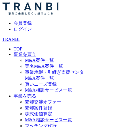
会員登録
ログイン
TRANBI
TOP
事業を買う
M&A案件一覧
実名M&A案件一覧
事業承継・引継ぎ支援センター
M&A案件一覧
買いニーズ登録
M&A相談サービス一覧
事業を売る
売却交渉オファー
売却案件登録
株式価値算定
M&A相談サービス一覧
マッチング代行