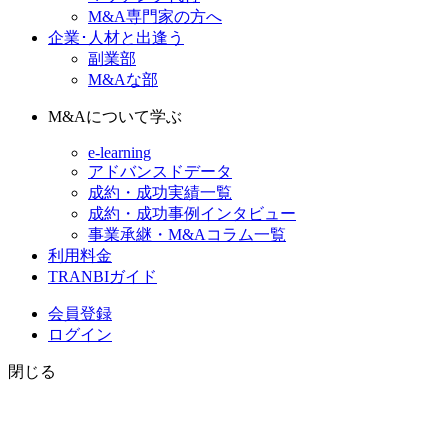
M&A専門家の方へ
企業･人材と出逢う
副業部
M&Aな部
M&Aについて学ぶ
e-learning
アドバンスドデータ
成約・成功実績一覧
成約・成功事例インタビュー
事業承継・M&Aコラム一覧
利用料金
TRANBIガイド
会員登録
ログイン
閉じる