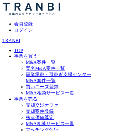
会員登録
ログイン
TRANBI
TOP
事業を買う
M&A案件一覧
実名M&A案件一覧
事業承継・引継ぎ支援センター
M&A案件一覧
買いニーズ登録
M&A相談サービス一覧
事業を売る
売却交渉オファー
売却案件登録
株式価値算定
M&A相談サービス一覧
マッチング代行