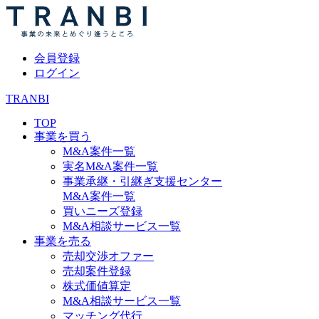
会員登録
ログイン
TRANBI
TOP
事業を買う
M&A案件一覧
実名M&A案件一覧
事業承継・引継ぎ支援センター
M&A案件一覧
買いニーズ登録
M&A相談サービス一覧
事業を売る
売却交渉オファー
売却案件登録
株式価値算定
M&A相談サービス一覧
マッチング代行