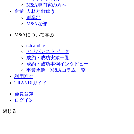
M&A専門家の方へ
企業･人材と出逢う
副業部
M&Aな部
M&Aについて学ぶ
e-learning
アドバンスドデータ
成約・成功実績一覧
成約・成功事例インタビュー
事業承継・M&Aコラム一覧
利用料金
TRANBIガイド
会員登録
ログイン
閉じる