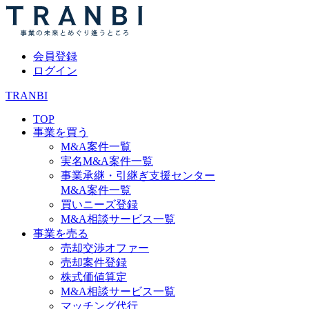
会員登録
ログイン
TRANBI
TOP
事業を買う
M&A案件一覧
実名M&A案件一覧
事業承継・引継ぎ支援センター
M&A案件一覧
買いニーズ登録
M&A相談サービス一覧
事業を売る
売却交渉オファー
売却案件登録
株式価値算定
M&A相談サービス一覧
マッチング代行