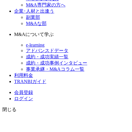
M&A専門家の方へ
企業･人材と出逢う
副業部
M&Aな部
M&Aについて学ぶ
e-learning
アドバンスドデータ
成約・成功実績一覧
成約・成功事例インタビュー
事業承継・M&Aコラム一覧
利用料金
TRANBIガイド
会員登録
ログイン
閉じる