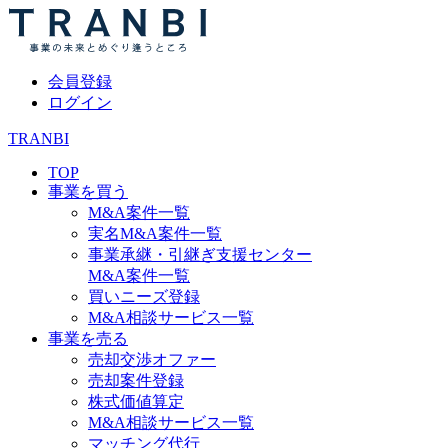
会員登録
ログイン
TRANBI
TOP
事業を買う
M&A案件一覧
実名M&A案件一覧
事業承継・引継ぎ支援センター
M&A案件一覧
買いニーズ登録
M&A相談サービス一覧
事業を売る
売却交渉オファー
売却案件登録
株式価値算定
M&A相談サービス一覧
マッチング代行