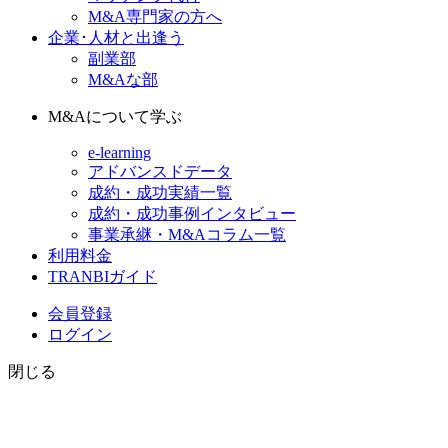
M&A専門家の方へ
企業･人材と出逢う
副業部
M&Aな部
M&Aについて学ぶ
e-learning
アドバンスドデータ
成約・成功実績一覧
成約・成功事例インタビュー
事業承継・M&Aコラム一覧
利用料金
TRANBIガイド
会員登録
ログイン
閉じる