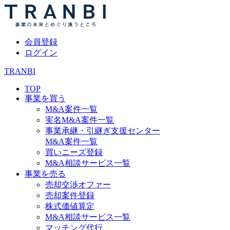
会員登録
ログイン
TRANBI
TOP
事業を買う
M&A案件一覧
実名M&A案件一覧
事業承継・引継ぎ支援センター
M&A案件一覧
買いニーズ登録
M&A相談サービス一覧
事業を売る
売却交渉オファー
売却案件登録
株式価値算定
M&A相談サービス一覧
マッチング代行