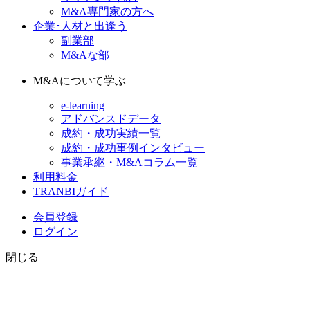
M&A専門家の方へ
企業･人材と出逢う
副業部
M&Aな部
M&Aについて学ぶ
e-learning
アドバンスドデータ
成約・成功実績一覧
成約・成功事例インタビュー
事業承継・M&Aコラム一覧
利用料金
TRANBIガイド
会員登録
ログイン
閉じる