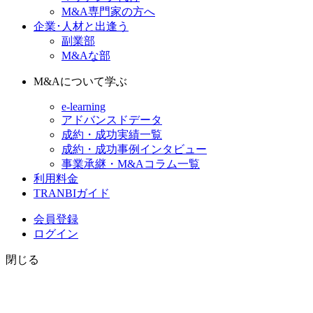
M&A専門家の方へ
企業･人材と出逢う
副業部
M&Aな部
M&Aについて学ぶ
e-learning
アドバンスドデータ
成約・成功実績一覧
成約・成功事例インタビュー
事業承継・M&Aコラム一覧
利用料金
TRANBIガイド
会員登録
ログイン
閉じる