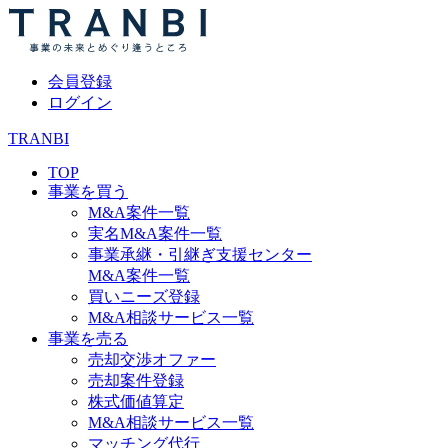
会員登録
ログイン
TRANBI
TOP
事業を買う
M&A案件一覧
実名M&A案件一覧
事業承継・引継ぎ支援センター
M&A案件一覧
買いニーズ登録
M&A相談サービス一覧
事業を売る
売却交渉オファー
売却案件登録
株式価値算定
M&A相談サービス一覧
マッチング代行