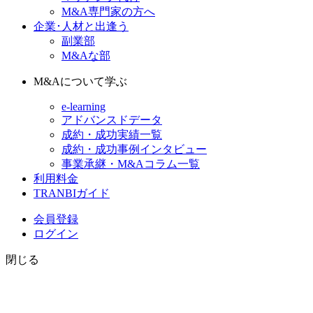
M&A専門家の方へ
企業･人材と出逢う
副業部
M&Aな部
M&Aについて学ぶ
e-learning
アドバンスドデータ
成約・成功実績一覧
成約・成功事例インタビュー
事業承継・M&Aコラム一覧
利用料金
TRANBIガイド
会員登録
ログイン
閉じる