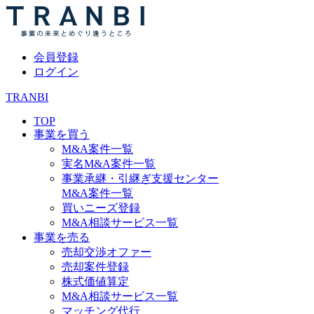
会員登録
ログイン
TRANBI
TOP
事業を買う
M&A案件一覧
実名M&A案件一覧
事業承継・引継ぎ支援センター
M&A案件一覧
買いニーズ登録
M&A相談サービス一覧
事業を売る
売却交渉オファー
売却案件登録
株式価値算定
M&A相談サービス一覧
マッチング代行