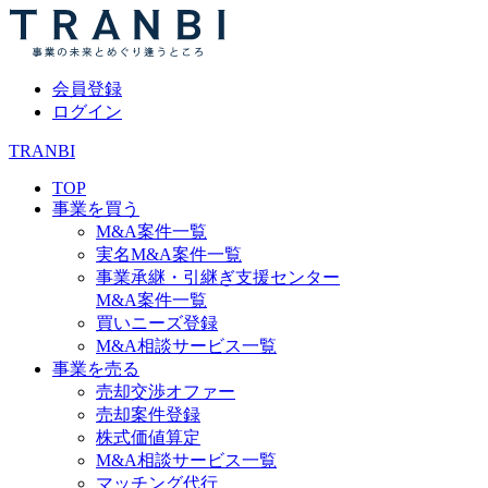
会員登録
ログイン
TRANBI
TOP
事業を買う
M&A案件一覧
実名M&A案件一覧
事業承継・引継ぎ支援センター
M&A案件一覧
買いニーズ登録
M&A相談サービス一覧
事業を売る
売却交渉オファー
売却案件登録
株式価値算定
M&A相談サービス一覧
マッチング代行