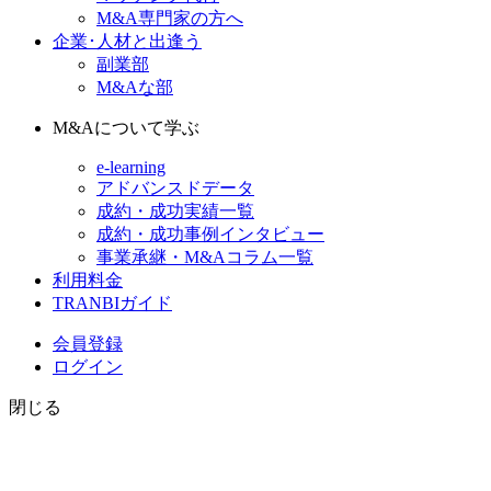
M&A専門家の方へ
企業･人材と出逢う
副業部
M&Aな部
M&Aについて学ぶ
e-learning
アドバンスドデータ
成約・成功実績一覧
成約・成功事例インタビュー
事業承継・M&Aコラム一覧
利用料金
TRANBIガイド
会員登録
ログイン
閉じる