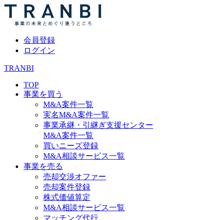
会員登録
ログイン
TRANBI
TOP
事業を買う
M&A案件一覧
実名M&A案件一覧
事業承継・引継ぎ支援センター
M&A案件一覧
買いニーズ登録
M&A相談サービス一覧
事業を売る
売却交渉オファー
売却案件登録
株式価値算定
M&A相談サービス一覧
マッチング代行