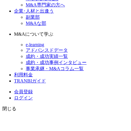
M&A専門家の方へ
企業･人材と出逢う
副業部
M&Aな部
M&Aについて学ぶ
e-learning
アドバンスドデータ
成約・成功実績一覧
成約・成功事例インタビュー
事業承継・M&Aコラム一覧
利用料金
TRANBIガイド
会員登録
ログイン
閉じる