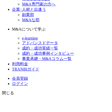
M&A専門家の方へ
企業･人材と出逢う
副業部
M&Aな部
M&Aについて学ぶ
e-learning
アドバンスドデータ
成約・成功実績一覧
成約・成功事例インタビュー
事業承継・M&Aコラム一覧
利用料金
TRANBIガイド
会員登録
ログイン
閉じる