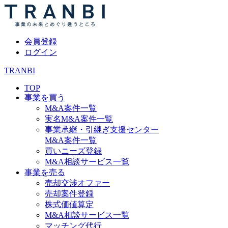
会員登録
ログイン
TRANBI
TOP
事業を買う
M&A案件一覧
実名M&A案件一覧
事業承継・引継ぎ支援センター
M&A案件一覧
買いニーズ登録
M&A相談サービス一覧
事業を売る
売却交渉オファー
売却案件登録
株式価値算定
M&A相談サービス一覧
マッチング代行