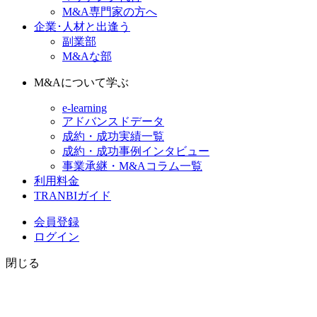
M&A専門家の方へ
企業･人材と出逢う
副業部
M&Aな部
M&Aについて学ぶ
e-learning
アドバンスドデータ
成約・成功実績一覧
成約・成功事例インタビュー
事業承継・M&Aコラム一覧
利用料金
TRANBIガイド
会員登録
ログイン
閉じる