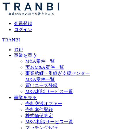
会員登録
ログイン
TRANBI
TOP
事業を買う
M&A案件一覧
実名M&A案件一覧
事業承継・引継ぎ支援センター
M&A案件一覧
買いニーズ登録
M&A相談サービス一覧
事業を売る
売却交渉オファー
売却案件登録
株式価値算定
M&A相談サービス一覧
マッチング代行