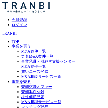
会員登録
ログイン
TRANBI
TOP
事業を買う
M&A案件一覧
実名M&A案件一覧
事業承継・引継ぎ支援センター
M&A案件一覧
買いニーズ登録
M&A相談サービス一覧
事業を売る
売却交渉オファー
売却案件登録
株式価値算定
M&A相談サービス一覧
マッチング代行