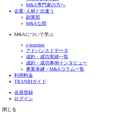
M&A専門家の方へ
企業･人材と出逢う
副業部
M&Aな部
M&Aについて学ぶ
e-learning
アドバンスドデータ
成約・成功実績一覧
成約・成功事例インタビュー
事業承継・M&Aコラム一覧
利用料金
TRANBIガイド
会員登録
ログイン
閉じる