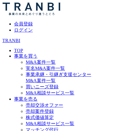
会員登録
ログイン
TRANBI
TOP
事業を買う
M&A案件一覧
実名M&A案件一覧
事業承継・引継ぎ支援センター
M&A案件一覧
買いニーズ登録
M&A相談サービス一覧
事業を売る
売却交渉オファー
売却案件登録
株式価値算定
M&A相談サービス一覧
マッチング代行