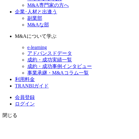
M&A専門家の方へ
企業･人材と出逢う
副業部
M&Aな部
M&Aについて学ぶ
e-learning
アドバンスドデータ
成約・成功実績一覧
成約・成功事例インタビュー
事業承継・M&Aコラム一覧
利用料金
TRANBIガイド
会員登録
ログイン
閉じる