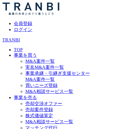
会員登録
ログイン
TRANBI
TOP
事業を買う
M&A案件一覧
実名M&A案件一覧
事業承継・引継ぎ支援センター
M&A案件一覧
買いニーズ登録
M&A相談サービス一覧
事業を売る
売却交渉オファー
売却案件登録
株式価値算定
M&A相談サービス一覧
マッチング代行