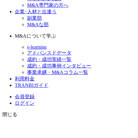
M&A専門家の方へ
企業･人材と出逢う
副業部
M&Aな部
M&Aについて学ぶ
e-learning
アドバンスドデータ
成約・成功実績一覧
成約・成功事例インタビュー
事業承継・M&Aコラム一覧
利用料金
TRANBIガイド
会員登録
ログイン
閉じる