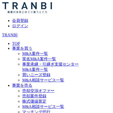
会員登録
ログイン
TRANBI
TOP
事業を買う
M&A案件一覧
実名M&A案件一覧
事業承継・引継ぎ支援センター
M&A案件一覧
買いニーズ登録
M&A相談サービス一覧
事業を売る
売却交渉オファー
売却案件登録
株式価値算定
M&A相談サービス一覧
マッチング代行