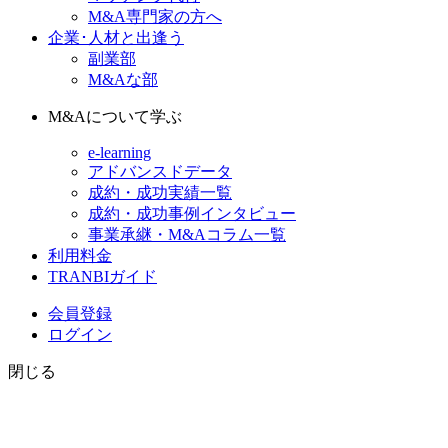
M&A専門家の方へ
企業･人材と出逢う
副業部
M&Aな部
M&Aについて学ぶ
e-learning
アドバンスドデータ
成約・成功実績一覧
成約・成功事例インタビュー
事業承継・M&Aコラム一覧
利用料金
TRANBIガイド
会員登録
ログイン
閉じる