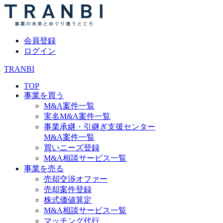
会員登録
ログイン
TRANBI
TOP
事業を買う
M&A案件一覧
実名M&A案件一覧
事業承継・引継ぎ支援センター
M&A案件一覧
買いニーズ登録
M&A相談サービス一覧
事業を売る
売却交渉オファー
売却案件登録
株式価値算定
M&A相談サービス一覧
マッチング代行