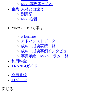
M&A専門家の方へ
企業･人材と出逢う
副業部
M&Aな部
M&Aについて学ぶ
e-learning
アドバンスドデータ
成約・成功実績一覧
成約・成功事例インタビュー
事業承継・M&Aコラム一覧
利用料金
TRANBIガイド
会員登録
ログイン
閉じる