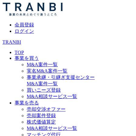
会員登録
ログイン
TRANBI
TOP
事業を買う
M&A案件一覧
実名M&A案件一覧
事業承継・引継ぎ支援センター
M&A案件一覧
買いニーズ登録
M&A相談サービス一覧
事業を売る
売却交渉オファー
売却案件登録
株式価値算定
M&A相談サービス一覧
マッチング代行