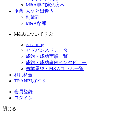
M&A専門家の方へ
企業･人材と出逢う
副業部
M&Aな部
M&Aについて学ぶ
e-learning
アドバンスドデータ
成約・成功実績一覧
成約・成功事例インタビュー
事業承継・M&Aコラム一覧
利用料金
TRANBIガイド
会員登録
ログイン
閉じる