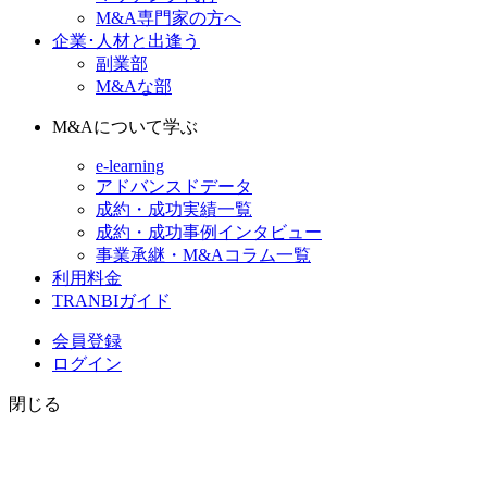
M&A専門家の方へ
企業･人材と出逢う
副業部
M&Aな部
M&Aについて学ぶ
e-learning
アドバンスドデータ
成約・成功実績一覧
成約・成功事例インタビュー
事業承継・M&Aコラム一覧
利用料金
TRANBIガイド
会員登録
ログイン
閉じる