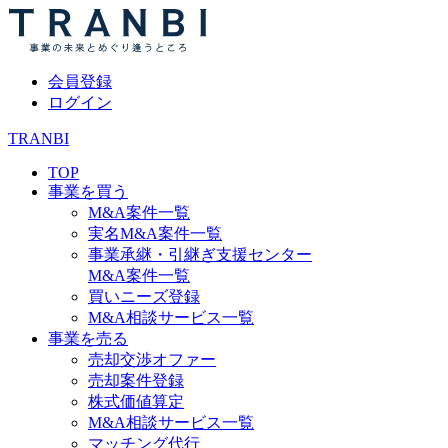
会員登録
ログイン
TRANBI
TOP
事業を買う
M&A案件一覧
実名M&A案件一覧
事業承継・引継ぎ支援センター
M&A案件一覧
買いニーズ登録
M&A相談サービス一覧
事業を売る
売却交渉オファー
売却案件登録
株式価値算定
M&A相談サービス一覧
マッチング代行