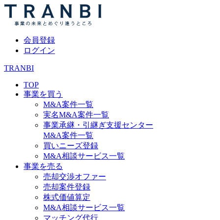
会員登録
ログイン
TRANBI
TOP
事業を買う
M&A案件一覧
実名M&A案件一覧
事業承継・引継ぎ支援センター
M&A案件一覧
買いニーズ登録
M&A相談サービス一覧
事業を売る
売却交渉オファー
売却案件登録
株式価値算定
M&A相談サービス一覧
マッチング代行