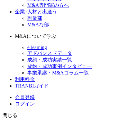
M&A専門家の方へ
企業･人材と出逢う
副業部
M&Aな部
M&Aについて学ぶ
e-learning
アドバンスドデータ
成約・成功実績一覧
成約・成功事例インタビュー
事業承継・M&Aコラム一覧
利用料金
TRANBIガイド
会員登録
ログイン
閉じる