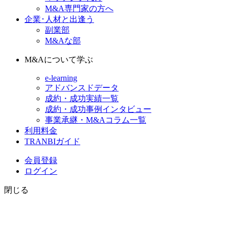
M&A専門家の方へ
企業･人材と出逢う
副業部
M&Aな部
M&Aについて学ぶ
e-learning
アドバンスドデータ
成約・成功実績一覧
成約・成功事例インタビュー
事業承継・M&Aコラム一覧
利用料金
TRANBIガイド
会員登録
ログイン
閉じる