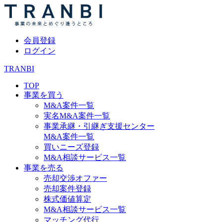
会員登録
ログイン
TRANBI
TOP
事業を買う
M&A案件一覧
実名M&A案件一覧
事業承継・引継ぎ支援センター
M&A案件一覧
買いニーズ登録
M&A相談サービス一覧
事業を売る
売却交渉オファー
売却案件登録
株式価値算定
M&A相談サービス一覧
マッチング代行