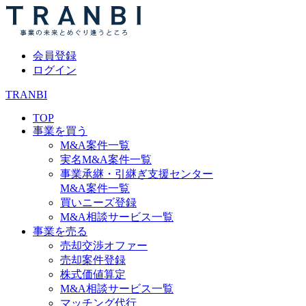
会員登録
ログイン
TRANBI
TOP
事業を買う
M&A案件一覧
実名M&A案件一覧
事業承継・引継ぎ支援センター
M&A案件一覧
買いニーズ登録
M&A相談サービス一覧
事業を売る
売却交渉オファー
売却案件登録
株式価値算定
M&A相談サービス一覧
マッチング代行