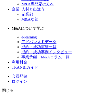
M&A専門家の方へ
企業･人材と出逢う
副業部
M&Aな部
M&Aについて学ぶ
e-learning
アドバンスドデータ
成約・成功実績一覧
成約・成功事例インタビュー
事業承継・M&Aコラム一覧
利用料金
TRANBIガイド
会員登録
ログイン
閉じる