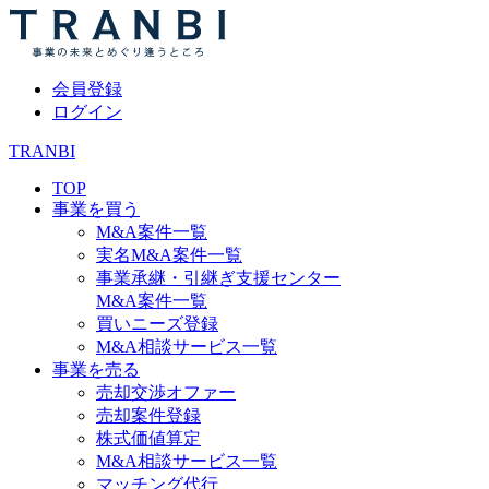
会員登録
ログイン
TRANBI
TOP
事業を買う
M&A案件一覧
実名M&A案件一覧
事業承継・引継ぎ支援センター
M&A案件一覧
買いニーズ登録
M&A相談サービス一覧
事業を売る
売却交渉オファー
売却案件登録
株式価値算定
M&A相談サービス一覧
マッチング代行