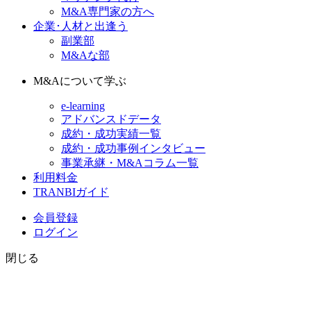
M&A専門家の方へ
企業･人材と出逢う
副業部
M&Aな部
M&Aについて学ぶ
e-learning
アドバンスドデータ
成約・成功実績一覧
成約・成功事例インタビュー
事業承継・M&Aコラム一覧
利用料金
TRANBIガイド
会員登録
ログイン
閉じる