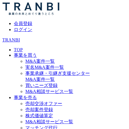
会員登録
ログイン
TRANBI
TOP
事業を買う
M&A案件一覧
実名M&A案件一覧
事業承継・引継ぎ支援センター
M&A案件一覧
買いニーズ登録
M&A相談サービス一覧
事業を売る
売却交渉オファー
売却案件登録
株式価値算定
M&A相談サービス一覧
マッチング代行