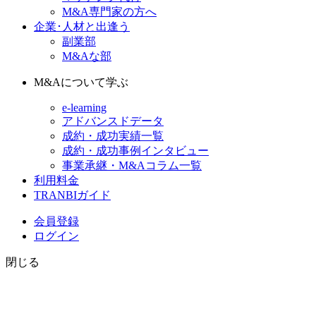
M&A専門家の方へ
企業･人材と出逢う
副業部
M&Aな部
M&Aについて学ぶ
e-learning
アドバンスドデータ
成約・成功実績一覧
成約・成功事例インタビュー
事業承継・M&Aコラム一覧
利用料金
TRANBIガイド
会員登録
ログイン
閉じる