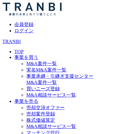
会員登録
ログイン
TRANBI
TOP
事業を買う
M&A案件一覧
実名M&A案件一覧
事業承継・引継ぎ支援センター
M&A案件一覧
買いニーズ登録
M&A相談サービス一覧
事業を売る
売却交渉オファー
売却案件登録
株式価値算定
M&A相談サービス一覧
マッチング代行