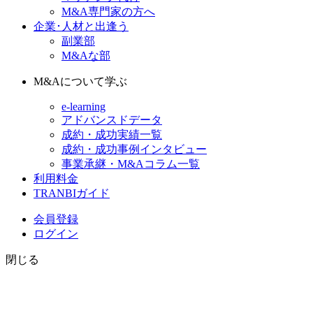
M&A専門家の方へ
企業･人材と出逢う
副業部
M&Aな部
M&Aについて学ぶ
e-learning
アドバンスドデータ
成約・成功実績一覧
成約・成功事例インタビュー
事業承継・M&Aコラム一覧
利用料金
TRANBIガイド
会員登録
ログイン
閉じる