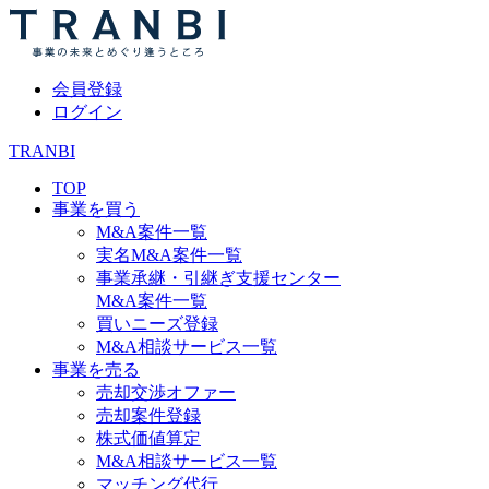
会員登録
ログイン
TRANBI
TOP
事業を買う
M&A案件一覧
実名M&A案件一覧
事業承継・引継ぎ支援センター
M&A案件一覧
買いニーズ登録
M&A相談サービス一覧
事業を売る
売却交渉オファー
売却案件登録
株式価値算定
M&A相談サービス一覧
マッチング代行