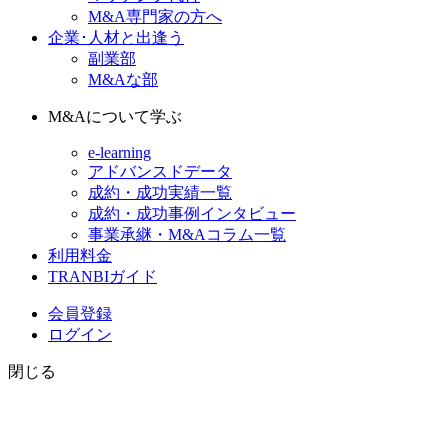
M&A専門家の方へ
企業･人材と出逢う
副業部
M&Aな部
M&Aについて学ぶ
e-learning
アドバンスドデータ
成約・成功実績一覧
成約・成功事例インタビュー
事業承継・M&Aコラム一覧
利用料金
TRANBIガイド
会員登録
ログイン
閉じる