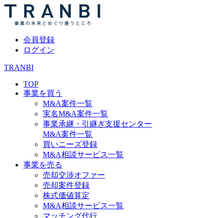
会員登録
ログイン
TRANBI
TOP
事業を買う
M&A案件一覧
実名M&A案件一覧
事業承継・引継ぎ支援センター
M&A案件一覧
買いニーズ登録
M&A相談サービス一覧
事業を売る
売却交渉オファー
売却案件登録
株式価値算定
M&A相談サービス一覧
マッチング代行