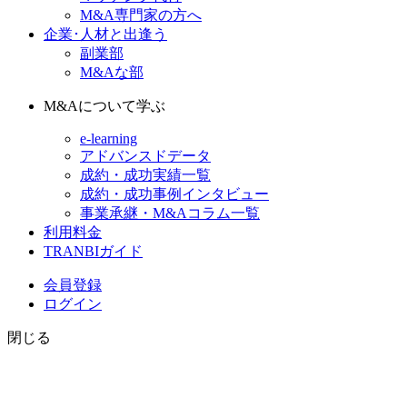
M&A専門家の方へ
企業･人材と出逢う
副業部
M&Aな部
M&Aについて学ぶ
e-learning
アドバンスドデータ
成約・成功実績一覧
成約・成功事例インタビュー
事業承継・M&Aコラム一覧
利用料金
TRANBIガイド
会員登録
ログイン
閉じる