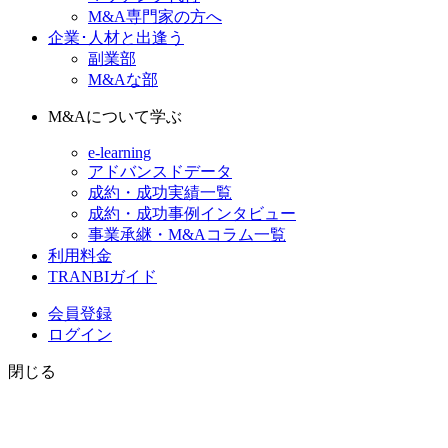
M&A専門家の方へ
企業･人材と出逢う
副業部
M&Aな部
M&Aについて学ぶ
e-learning
アドバンスドデータ
成約・成功実績一覧
成約・成功事例インタビュー
事業承継・M&Aコラム一覧
利用料金
TRANBIガイド
会員登録
ログイン
閉じる