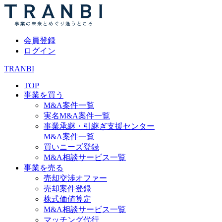
会員登録
ログイン
TRANBI
TOP
事業を買う
M&A案件一覧
実名M&A案件一覧
事業承継・引継ぎ支援センター
M&A案件一覧
買いニーズ登録
M&A相談サービス一覧
事業を売る
売却交渉オファー
売却案件登録
株式価値算定
M&A相談サービス一覧
マッチング代行