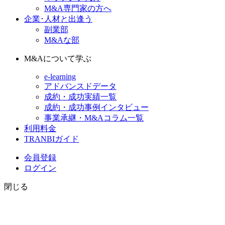
M&A専門家の方へ
企業･人材と出逢う
副業部
M&Aな部
M&Aについて学ぶ
e-learning
アドバンスドデータ
成約・成功実績一覧
成約・成功事例インタビュー
事業承継・M&Aコラム一覧
利用料金
TRANBIガイド
会員登録
ログイン
閉じる