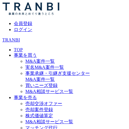
会員登録
ログイン
TRANBI
TOP
事業を買う
M&A案件一覧
実名M&A案件一覧
事業承継・引継ぎ支援センター
M&A案件一覧
買いニーズ登録
M&A相談サービス一覧
事業を売る
売却交渉オファー
売却案件登録
株式価値算定
M&A相談サービス一覧
マッチング代行