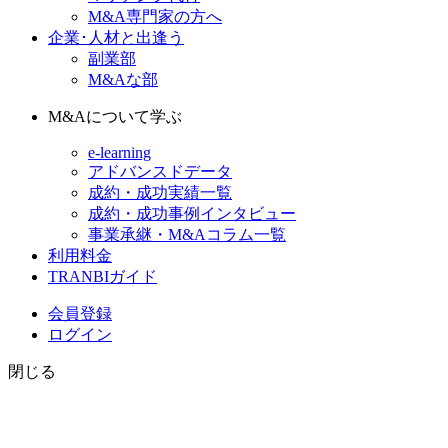
M&A専門家の方へ
企業･人材と出逢う
副業部
M&Aな部
M&Aについて学ぶ
e-learning
アドバンスドデータ
成約・成功実績一覧
成約・成功事例インタビュー
事業承継・M&Aコラム一覧
利用料金
TRANBIガイド
会員登録
ログイン
閉じる