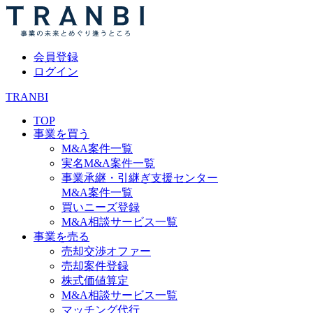
会員登録
ログイン
TRANBI
TOP
事業を買う
M&A案件一覧
実名M&A案件一覧
事業承継・引継ぎ支援センター
M&A案件一覧
買いニーズ登録
M&A相談サービス一覧
事業を売る
売却交渉オファー
売却案件登録
株式価値算定
M&A相談サービス一覧
マッチング代行