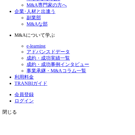
M&A専門家の方へ
企業･人材と出逢う
副業部
M&Aな部
M&Aについて学ぶ
e-learning
アドバンスドデータ
成約・成功実績一覧
成約・成功事例インタビュー
事業承継・M&Aコラム一覧
利用料金
TRANBIガイド
会員登録
ログイン
閉じる