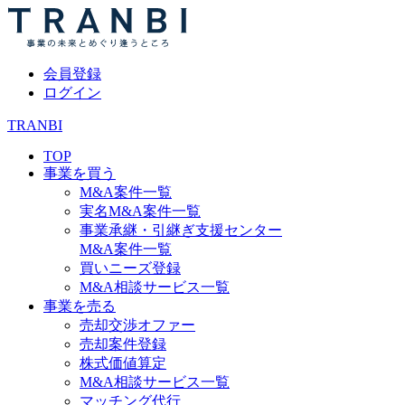
会員登録
ログイン
TRANBI
TOP
事業を買う
M&A案件一覧
実名M&A案件一覧
事業承継・引継ぎ支援センター
M&A案件一覧
買いニーズ登録
M&A相談サービス一覧
事業を売る
売却交渉オファー
売却案件登録
株式価値算定
M&A相談サービス一覧
マッチング代行